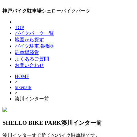
神戸バイク駐車場
シェローバイクパーク
TOP
バイクパーク一覧
地図から探す
バイク駐車場機器
駐車場経営
よくあるご質問
お問い合わせ
HOME
>
bikepark
>
湊川インター前
SHELLO BIKE PARK湊川インター前
湊川インターすぐ近くのバイク駐車場です。